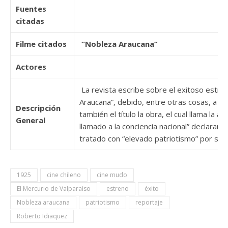
Fuentes
citadas
Filme citados
“Nobleza Araucana”
Actores
La revista escribe sobre el exitoso estren
Araucana”, debido, entre otras cosas, a la
Descripción
también el título la obra, el cual llama la a
General
llamado a la conciencia nacional” declaran.
tratado con “elevado patriotismo” por sus
1925
cine chileno
cine mudo
El Mercurio de Valparaíso
estreno
éxito
Nobleza araucana
patriotismo
reportaje
Roberto Idiaquez