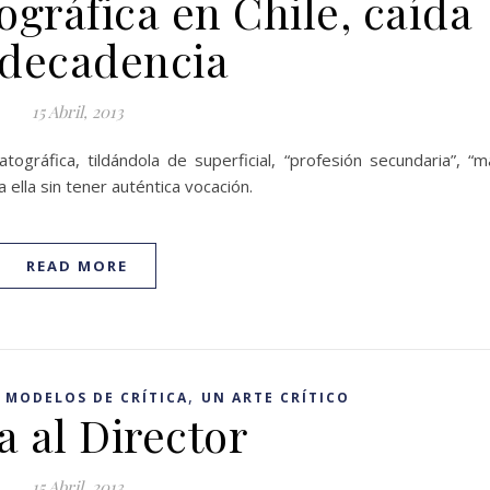
ográfica en Chile, caída
 decadencia
15 Abril, 2013
matográfica, tildándola de superficial, “profesión secundaria”, “m
 ella sin tener auténtica vocación.
READ MORE
,
,
MODELOS DE CRÍTICA
UN ARTE CRÍTICO
a al Director
15 Abril, 2013